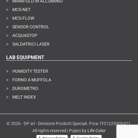
>
MANIFOLD IN ALLUMINIO
>
MCS-NET
>
MCS-FLOW
>
SENSOR CONTROL
>
ACQUASTOP
>
SALDATRICI LASER
LAB EQUIPMENT
>
HUMIDITY TESTER
>
FORNO A MUFFOLA
>
DUROMETRO
>
MELT INDEX
© 2026 - DP srl - Divisione Prodotti Speciali. P.iva: IT01223000421.
All rights reserved | Poject by
Life Color
|
Privacy Policy
Cookie Policy