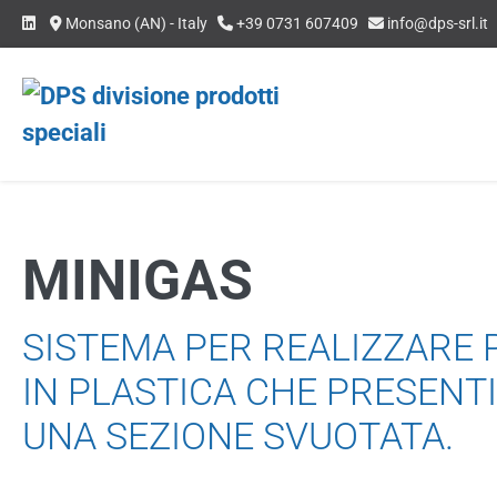
Salta
Monsano (AN) - Italy
+39 0731 607409
info@dps-srl.it
al
contenuto
MINIGAS
SISTEMA PER REALIZZARE 
IN PLASTICA CHE PRESENT
UNA SEZIONE SVUOTATA.