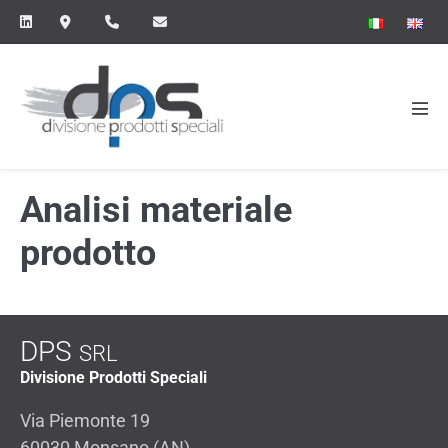
Salta
al
contenuto
Atti
men
Analisi materiale
prodotto
DPS
SRL
Divisione Prodotti Speciali
Via Piemonte 19
60030 Monsano (AN)