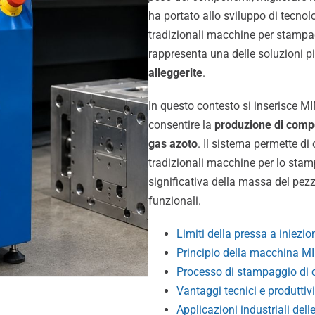
ha portato allo sviluppo di tecnolo
tradizionali macchine per stamp
rappresenta una delle soluzioni pi
alleggerite
.
In questo contesto si inserisce 
consentire la
produzione di compo
gas azoto
. Il sistema permette di
tradizionali macchine per lo sta
significativa della massa del pezz
funzionali.
Limiti della pressa a iniezio
Principio della macchina M
Processo di stampaggio di c
Vantaggi tecnici e produttivi
Applicazioni industriali de